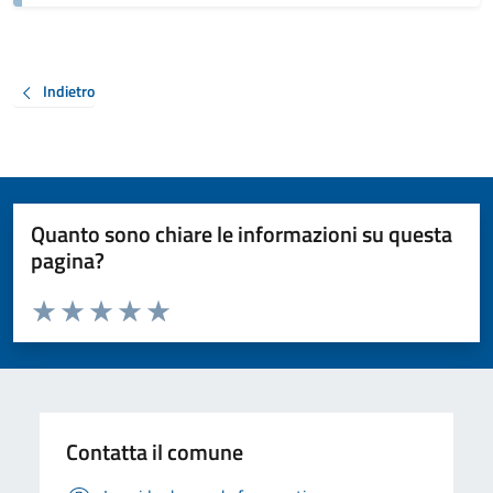
Indietro
Quanto sono chiare le informazioni su questa
pagina?
Valuta da 1 a 5 stelle la pagina
Valuta 1 stelle su 5
Valuta 2 stelle su 5
Valuta 3 stelle su 5
Valuta 4 stelle su 5
Valuta 5 stelle su 5
Contatta il comune