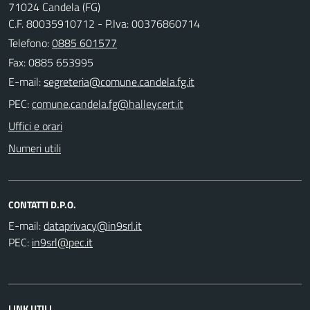
71024 Candela (FG)
C.F. 80035910712 - P.Iva: 00376860714
Telefono:
0885 601577
Fax: 0885 653995
E-mail:
PEC:
Uffici e orari
Numeri utili
CONTATTI D.P.O.
E-mail:
PEC:
LINK UTILI