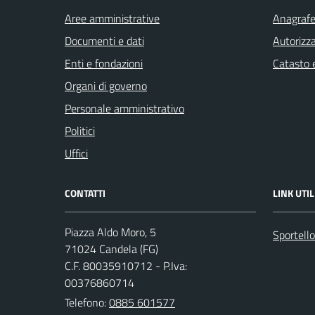
Aree amministrative
Anagrafe 
Documenti e dati
Autorizza
Enti e fondazioni
Catasto e
Organi di governo
Personale amministrativo
Politici
Uffici
CONTATTI
LINK UTIL
Piazza Aldo Moro, 5
Sportello
71024 Candela (FG)
C.F. 80035910712 - P.Iva:
00376860714
Telefono:
0885 601577