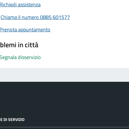
Richiedi assistenza
Chiama il numero 0885 601577
Prenota appuntamento
blemi in città
Segnala disservizio
E DI SERVIZIO