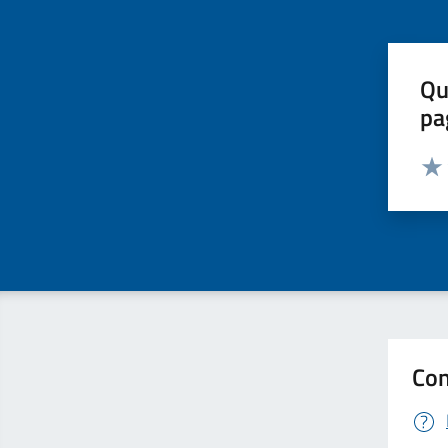
Qu
pa
Valut
Valu
Con