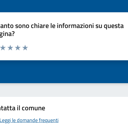
anto sono chiare le informazioni su questa
gina?
a da 1 a 5 stelle la pagina
ta 1 stelle su 5
Valuta 2 stelle su 5
Valuta 3 stelle su 5
Valuta 4 stelle su 5
Valuta 5 stelle su 5
tatta il comune
Leggi le domande frequenti