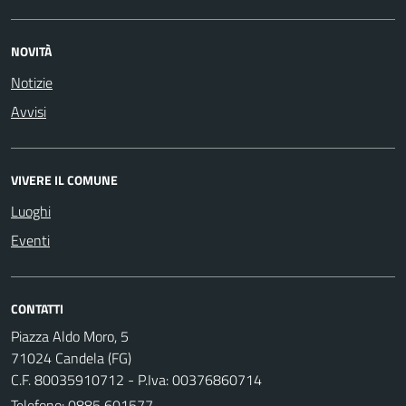
NOVITÀ
Notizie
Avvisi
VIVERE IL COMUNE
Luoghi
Eventi
CONTATTI
Piazza Aldo Moro, 5
71024 Candela (FG)
C.F. 80035910712 - P.Iva: 00376860714
Telefono:
0885 601577