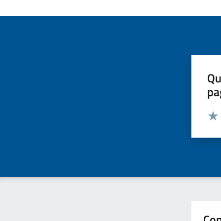
Qu
pa
Valut
Valu
Con