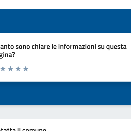
anto sono chiare le informazioni su questa
gina?
a da 1 a 5 stelle la pagina
ta 1 stelle su 5
Valuta 2 stelle su 5
Valuta 3 stelle su 5
Valuta 4 stelle su 5
Valuta 5 stelle su 5
tatta il comune