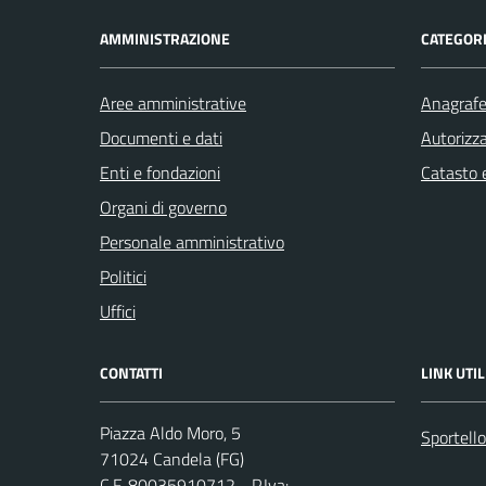
AMMINISTRAZIONE
CATEGORI
Aree amministrative
Anagrafe 
Documenti e dati
Autorizza
Enti e fondazioni
Catasto e
Organi di governo
Personale amministrativo
Politici
Uffici
CONTATTI
LINK UTIL
Piazza Aldo Moro, 5
Sportello
71024 Candela (FG)
C.F. 80035910712 - P.Iva: