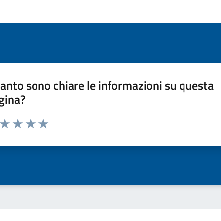
anto sono chiare le informazioni su questa
gina?
a da 1 a 5 stelle la pagina
ta 1 stelle su 5
Valuta 2 stelle su 5
Valuta 3 stelle su 5
Valuta 4 stelle su 5
Valuta 5 stelle su 5