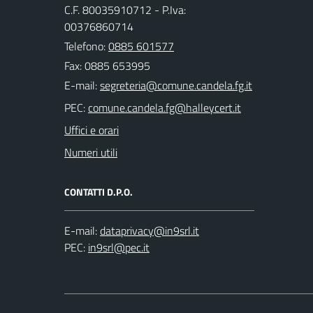
C.F. 80035910712 - P.Iva:
00376860714
Telefono:
0885 601577
Fax: 0885 653995
E-mail:
PEC:
Uffici e orari
Numeri utili
CONTATTI D.P.O.
E-mail:
PEC: