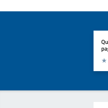
Qu
pa
Valut
Valu