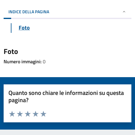
INDICE DELLA PAGINA
Foto
Foto
Numero immagini:
0
Quanto sono chiare le informazioni su questa
pagina?
Valuta da 1 a 5 stelle la pagina
Valuta 1 stelle su 5
Valuta 2 stelle su 5
Valuta 3 stelle su 5
Valuta 4 stelle su 5
Valuta 5 stelle su 5