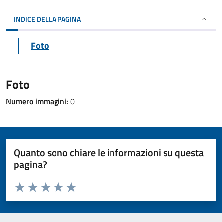
INDICE DELLA PAGINA
Foto
Foto
Numero immagini:
0
Quanto sono chiare le informazioni su questa
pagina?
Valuta da 1 a 5 stelle la pagina
Valuta 1 stelle su 5
Valuta 2 stelle su 5
Valuta 3 stelle su 5
Valuta 4 stelle su 5
Valuta 5 stelle su 5