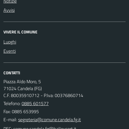
Notizie
Avvisi
VIVERE IL COMUNE
Luoghi
Eventi
CONTATTI
Piazza Aldo Moro, 5
71024 Candela (FG)
C.F. 80035910712 - P.Iva: 00376860714
Telefono:
0885 601577
Fax: 0885 653995
E-mail:
PEC: