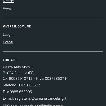
Notizie
Avvisi
VIVERE IL COMUNE
Luoghi
Eventi
CONTATTI
Piazza Aldo Moro, 5
71024 Candela (FG)
C.F. 80035910712 - P.Iva: 00376860714
Telefono:
0885 601577
Fax: 0885 653995
E-mail:
PEC: